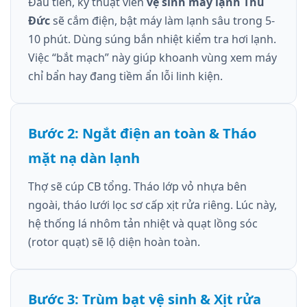
Đầu tiên, kỹ thuật viên
vệ sinh máy lạnh Thủ
Đức
sẽ cắm điện, bật máy làm lạnh sâu trong 5-
10 phút. Dùng súng bắn nhiệt kiểm tra hơi lạnh.
Việc “bắt mạch” này giúp khoanh vùng xem máy
chỉ bẩn hay đang tiềm ẩn lỗi linh kiện.
Bước 2: Ngắt điện an toàn & Tháo
mặt nạ dàn lạnh
Thợ sẽ cúp CB tổng. Tháo lớp vỏ nhựa bên
ngoài, tháo lưới lọc sơ cấp xịt rửa riêng. Lúc này,
hệ thống lá nhôm tản nhiệt và quạt lồng sóc
(rotor quạt) sẽ lộ diện hoàn toàn.
Bước 3: Trùm bạt vệ sinh & Xịt rửa