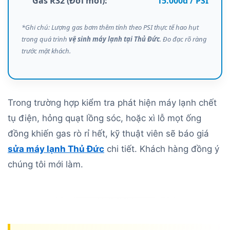
Gas R32 (Đời mới):
15.000đ / PSI
*Ghi chú: Lượng gas bơm thêm tính theo PSI thực tế hao hụt
trong quá trình
vệ sinh máy lạnh tại Thủ Đức
. Đo đạc rõ ràng
trước mặt khách.
Trong trường hợp kiểm tra phát hiện máy lạnh chết
tụ điện, hỏng quạt lồng sóc, hoặc xì lỗ mọt ống
đồng khiến gas rò rỉ hết, kỹ thuật viên sẽ báo giá
sửa máy lạnh Thủ Đức
chi tiết. Khách hàng đồng ý
chúng tôi mới làm.