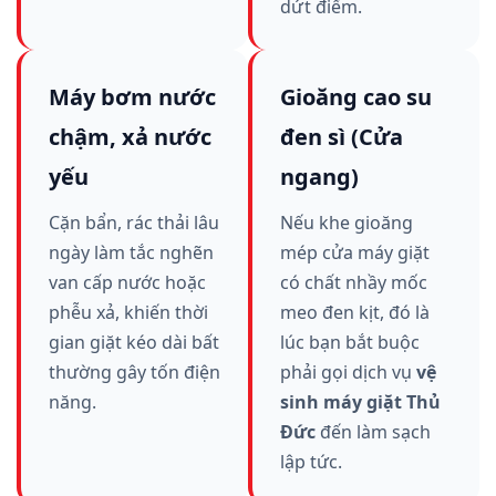
dứt điểm.
Máy bơm nước
Gioăng cao su
chậm, xả nước
đen sì (Cửa
yếu
ngang)
Cặn bẩn, rác thải lâu
Nếu khe gioăng
ngày làm tắc nghẽn
mép cửa máy giặt
van cấp nước hoặc
có chất nhầy mốc
phễu xả, khiến thời
meo đen kịt, đó là
gian giặt kéo dài bất
lúc bạn bắt buộc
thường gây tốn điện
phải gọi dịch vụ
vệ
năng.
sinh máy giặt Thủ
Đức
đến làm sạch
lập tức.