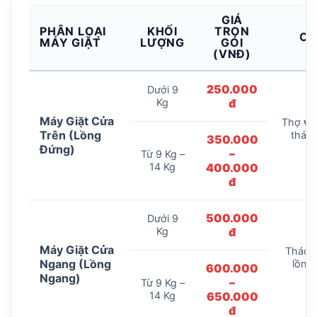
GIÁ
PHÂN LOẠI
KHỐI
TRỌN
CA
MÁY GIẶT
LƯỢNG
GÓI
(VNĐ)
250.000
Dưới 9
Kg
đ
Máy Giặt Cửa
Thợ
vệ
Trên (Lồng
tháo 
350.000
in
Đứng)
–
Từ 9 Kg –
14 Kg
400.000
đ
500.000
Dưới 9
Kg
đ
Máy Giặt Cửa
Tháo m
Ngang (Lồng
lồng 
600.000
Ngang)
–
Từ 9 Kg –
14 Kg
650.000
đ