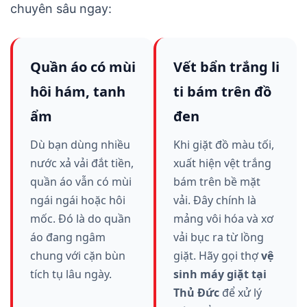
chuyên sâu ngay:
Quần áo có mùi
Vết bẩn trắng li
hôi hám, tanh
ti bám trên đồ
ẩm
đen
Dù bạn dùng nhiều
Khi giặt đồ màu tối,
nước xả vải đắt tiền,
xuất hiện vệt trắng
quần áo vẫn có mùi
bám trên bề mặt
ngái ngái hoặc hôi
vải. Đây chính là
mốc. Đó là do quần
mảng vôi hóa và xơ
áo đang ngâm
vải bục ra từ lồng
chung với cặn bùn
giặt. Hãy gọi thợ
vệ
tích tụ lâu ngày.
sinh máy giặt tại
Thủ Đức
để xử lý