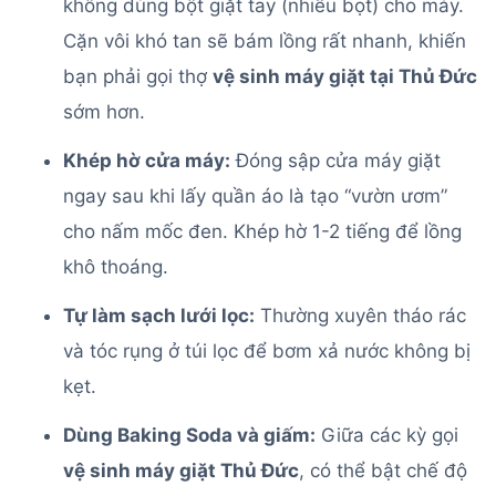
không dùng bột giặt tay (nhiều bọt) cho máy.
Cặn vôi khó tan sẽ bám lồng rất nhanh, khiến
bạn phải gọi thợ
vệ sinh máy giặt tại Thủ Đức
sớm hơn.
Khép hờ cửa máy:
Đóng sập cửa máy giặt
ngay sau khi lấy quần áo là tạo “vườn ươm”
cho nấm mốc đen. Khép hờ 1-2 tiếng để lồng
khô thoáng.
Tự làm sạch lưới lọc:
Thường xuyên tháo rác
và tóc rụng ở túi lọc để bơm xả nước không bị
kẹt.
Dùng Baking Soda và giấm:
Giữa các kỳ gọi
vệ sinh máy giặt Thủ Đức
, có thể bật chế độ