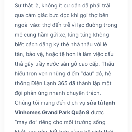
Sự thật là, không ít cư dân đã phải trải
qua cảm giác bực dọc khi gọi thợ bên
ngoài vào: thợ đến trễ vì lạc đường trong
mê cung hầm gửi xe, lúng túng không
biết cách đăng ký thẻ nhà thầu với lễ
tân, bảo vệ, hoặc tệ hơn là làm việc cẩu
thả gây trầy xước sàn gỗ cao cấp. Thấu
hiểu trọn vẹn những điểm “đau” đó, hệ
thống Điện Lạnh 365 đã thành lập một
đội phản ứng nhanh chuyên trách.
Chúng tôi mang đến dịch vụ
sửa tủ lạnh
Vinhomes Grand Park Quận 9
được
“may đo” riêng cho môi trường sống
khắt khe này, kết hợp cùng hệ sinh thái