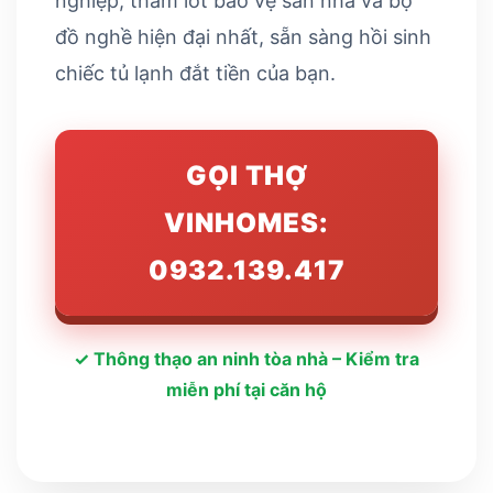
nghiệp, thảm lót bảo vệ sàn nhà và bộ
đồ nghề hiện đại nhất, sẵn sàng hồi sinh
chiếc tủ lạnh đắt tiền của bạn.
GỌI THỢ
VINHOMES:
0932.139.417
✓ Thông thạo an ninh tòa nhà – Kiểm tra
miễn phí tại căn hộ