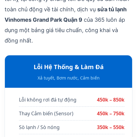
toàn chủ động về tài chính, dịch vụ
sửa tủ lạnh
Vinhomes Grand Park Quận 9
của 365 luôn áp
dụng một bảng giá tiêu chuẩn, công khai và
đồng nhất.
Lỗi Hệ Thống & Làm Đá
Xả tuyết, Bơm nước, Cảm biến
Lỗi không rơi đá tự động
450k – 850k
Thay Cảm biến (Sensor)
450k – 750k
Sò lạnh / Sò nóng
350k – 550k