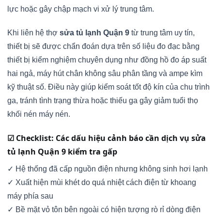
lực hoặc gây chập mạch vi xử lý trung tâm.
Khi liên hệ thợ
sửa tủ lạnh Quận 9
từ trung tâm uy tín,
thiết bị sẽ được chẩn đoán dựa trên số liệu đo đạc bằng
thiết bị kiểm nghiệm chuyên dụng như đồng hồ đo áp suất
hai ngả, máy hút chân không sâu phân tầng và ampe kìm
kỹ thuật số. Điều này giúp kiểm soát tốt độ kín của chu trình
ga, tránh tình trạng thừa hoặc thiếu ga gây giảm tuổi thọ
khối nén máy nén.
☑ Checklist: Các dấu hiệu cảnh báo cần dịch vụ sửa
tủ lạnh Quận 9 kiểm tra gấp
✓ Hệ thống đã cấp nguồn điện nhưng không sinh hơi lạnh
✓ Xuất hiện mùi khét do quá nhiệt cách điện từ khoang
máy phía sau
✓ Bề mặt vỏ tôn bên ngoài có hiện tượng rò rỉ dòng điện