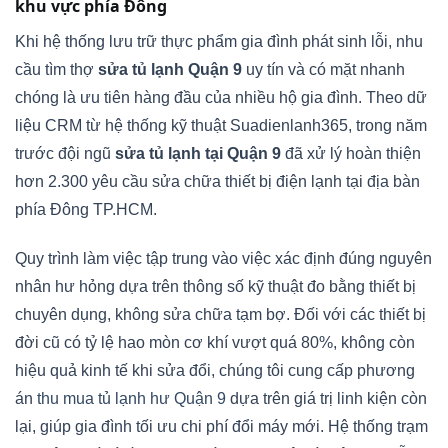
khu vực phía Đông
Khi hệ thống lưu trữ thực phẩm gia đình phát sinh lỗi, nhu
cầu tìm thợ
sửa tủ lạnh Quận 9
uy tín và có mặt nhanh
chóng là ưu tiên hàng đầu của nhiều hộ gia đình. Theo dữ
liệu CRM từ hệ thống kỹ thuật Suadienlanh365, trong năm
trước đội ngũ
sửa tủ lạnh tại Quận 9
đã xử lý hoàn thiện
hơn 2.300 yêu cầu sửa chữa thiết bị điện lạnh tại địa bàn
phía Đông TP.HCM.
Quy trình làm việc tập trung vào việc xác định đúng nguyên
nhân hư hỏng dựa trên thông số kỹ thuật đo bằng thiết bị
chuyên dụng, không sửa chữa tạm bợ. Đối với các thiết bị
đời cũ có tỷ lệ hao mòn cơ khí vượt quá 80%, không còn
hiệu quả kinh tế khi sửa đổi, chúng tôi cung cấp phương
án
thu mua tủ lạnh hư Quận 9
dựa trên giá trị linh kiện còn
lại, giúp gia đình tối ưu chi phí đổi máy mới. Hệ thống trạm