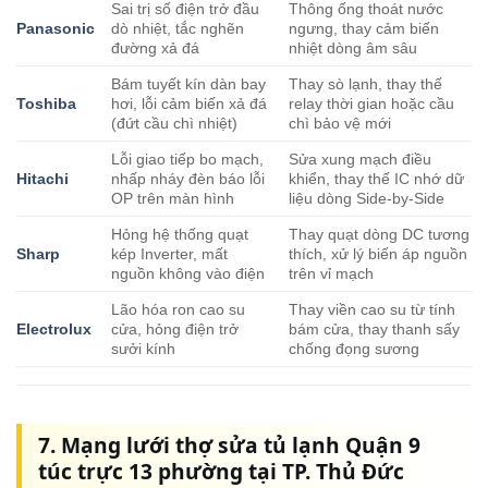
Sai trị số điện trở đầu
Thông ống thoát nước
Panasonic
dò nhiệt, tắc nghẽn
ngưng, thay cảm biến
đường xả đá
nhiệt dòng âm sâu
Bám tuyết kín dàn bay
Thay sò lạnh, thay thế
Toshiba
hơi, lỗi cảm biến xả đá
relay thời gian hoặc cầu
(đứt cầu chì nhiệt)
chì bảo vệ mới
Lỗi giao tiếp bo mạch,
Sửa xung mạch điều
Hitachi
nhấp nháy đèn báo lỗi
khiển, thay thế IC nhớ dữ
OP trên màn hình
liệu dòng Side-by-Side
Hỏng hệ thống quạt
Thay quạt dòng DC tương
Sharp
kép Inverter, mất
thích, xử lý biến áp nguồn
nguồn không vào điện
trên vỉ mạch
Lão hóa ron cao su
Thay viền cao su từ tính
Electrolux
cửa, hỏng điện trở
bám cửa, thay thanh sấy
sưởi kính
chống đọng sương
7. Mạng lưới thợ sửa tủ lạnh Quận 9
túc trực 13 phường tại TP. Thủ Đức