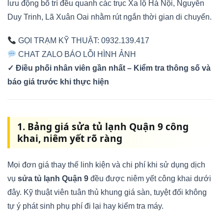
lưu động bố trí đều quanh các trục Xa lộ Hà Nội, Nguyễn
Duy Trinh, Lã Xuân Oai nhằm rút ngắn thời gian di chuyển.
GỌI TRẠM KỸ THUẬT: 0932.139.417
CHAT ZALO BÁO LỖI HÌNH ẢNH
✓ Điều phối nhân viên gần nhất – Kiểm tra thông số và
báo giá trước khi thực hiện
1. Bảng giá sửa tủ lạnh Quận 9 công
khai, niêm yết rõ ràng
Mọi đơn giá thay thế linh kiện và chi phí khi sử dụng dịch
vụ
sửa tủ lạnh Quận 9
đều được niêm yết công khai dưới
đây. Kỹ thuật viên tuân thủ khung giá sàn, tuyệt đối không
tự ý phát sinh phụ phí đi lại hay kiểm tra máy.