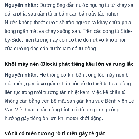
Nguyên nhân:
Đường ống dẫn nước ngưng tụ từ khay xả
đá ra phía sau gầm tủ bị bám cặn bẩn gây tắc nghẽn.
Nước không thoát được sẽ trào ngược ra khay chứa phía
trong ngăn mát và chảy xuống sàn. Trên các dòng tủ Side-
by-Side, hiện tượng này còn có thể do nứt vỡ khớp nối
của đường ống cấp nước làm đá tự động.
Khối máy nén (Block) phát tiếng kêu lớn và rung lắc
Nguyên nhân:
Hệ thống cơ khí bên trong lốc máy nén bị
mài mòn, gãy lò xo giảm chấn nội bộ do thiết bị hoạt động
liên tục trong môi trường tản nhiệt kém. Việc kê chân tủ
không cân bằng trên bề mặt sàn gần khu vực Bệnh viện Lê
Văn Việt hoặc chân công trình có độ rung cũng cộng
hưởng gây tiếng ồn lớn khi motor khởi động.
Vỏ tủ có hiện tượng rò rỉ điện gây tê giật