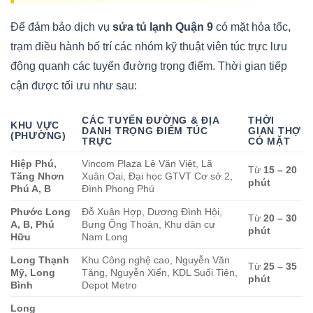
Để đảm bảo dịch vụ
sửa tủ lạnh Quận 9
có mặt hỏa tốc,
trạm điều hành bố trí các nhóm kỹ thuật viên túc trực lưu
động quanh các tuyến đường trọng điểm. Thời gian tiếp
cận được tối ưu như sau:
CÁC TUYẾN ĐƯỜNG & ĐỊA
THỜI
KHU VỰC
DANH TRỌNG ĐIỂM TÚC
GIAN THỢ
(PHƯỜNG)
TRỰC
CÓ MẶT
Hiệp Phú,
Vincom Plaza Lê Văn Việt, Lã
Từ
15 – 20
Tăng Nhơn
Xuân Oai, Đại học GTVT Cơ sở 2,
phút
Phú A, B
Đình Phong Phú
Phước Long
Đỗ Xuân Hợp, Dương Đình Hội,
Từ
20 – 30
A, B, Phú
Bưng Ông Thoàn, Khu dân cư
phút
Hữu
Nam Long
Long Thạnh
Khu Công nghệ cao, Nguyễn Văn
Từ
25 – 35
Mỹ, Long
Tăng, Nguyễn Xiển, KDL Suối Tiên,
phút
Bình
Depot Metro
Long