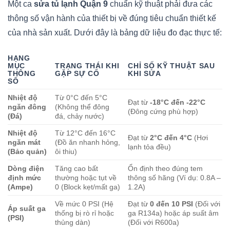
Một ca
sửa tủ lạnh Quận 9
chuẩn kỹ thuật phải đưa các
thông số vận hành của thiết bị về đúng tiêu chuẩn thiết kế
của nhà sản xuất. Dưới đây là bảng dữ liệu đo đạc thực tế:
HẠNG
MỤC
TRẠNG THÁI KHI
CHỈ SỐ KỸ THUẬT SAU
THÔNG
GẶP SỰ CỐ
KHI SỬA
SỐ
Nhiệt độ
Từ 0°C đến 5°C
Đạt từ
-18°C đến -22°C
ngăn đông
(Không thể đông
(Đông cứng phù hợp)
(Đá)
đá, chảy nước)
Nhiệt độ
Từ 12°C đến 16°C
Đạt từ
2°C đến 4°C
(Hơi
ngăn mát
(Đồ ăn nhanh hỏng,
lạnh tỏa đều)
(Bảo quản)
ôi thiu)
Dòng điện
Tăng cao bất
Ổn định theo đúng tem
định mức
thường hoặc tụt về
thông số hãng (Ví dụ: 0.8A –
(Ampe)
0 (Block kẹt/mất ga)
1.2A)
Về mức 0 PSI (Hệ
Đạt từ
0 đến 10 PSI
(Đối với
Áp suất ga
thống bị rò rỉ hoặc
ga R134a) hoặc áp suất âm
(PSI)
thủng dàn)
(Đối với R600a)