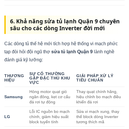
6. Khả năng sửa tủ lạnh Quận 9 chuyên
sâu cho các dòng Inverter đời mới
Các dòng tủ thế hệ mới tích hợp hệ thống vi mạch phức
tạp đòi hỏi đội ngũ thợ
sửa tủ lạnh Quận 9
lành nghề
đánh giá kỹ lưỡng:
SỰ CỐ THƯỜNG
THƯƠNG
GIẢI PHÁP XỬ LÝ
GẶP ĐẶC THÙ KHU
HIỆU
TIÊU CHUẨN
VỰC
Hỏng motor quạt gió
Thay quạt chính hãng,
Samsung
ngăn đông, kẹt cơ cấu
hiệu chỉnh bo mạch điều
đá rơi tự động
khiển đá rơi
Lỗi IC nguồn bo mạch
Sửa vi mạch xung, thay
LG
chính, giảm hiệu suất
thế block dòng Inverter
block tuyến tính
tương thích mã