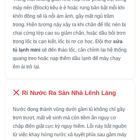
máy nén (Block) kêu è è hoặc rung bần bật mỗi khi
khởi động sẽ là nỗi ám ảnh, gây mất ngủ trầm
trọng. Hiện tượng này xảy ra khi chân đế lốc nén bị
chai cứng lớp cao su giảm chấn, hoặc dầu bôi trơn
trong lốc bị cạn kiệt, lốc bị rơ cơ học. Đội thợ
sửa
tủ lạnh mini
sẽ đến tháo lốc, cân chỉnh lại hệ thống
quang treo hoặc nạp thêm dầu lạnh để máy chạy
êm ái trở lại.
Rỉ Nước Ra Sàn Nhà Lênh Láng
Nước đọng thành vũng dưới gầm tủ không chỉ gây
trơn trượt, mất vệ sinh mà còn tiềm ẩn nguy cơ
chập điện giật cực kỳ nguy hiểm. Lỗi này bắt nguồn
từ việc khay hứng nước xả tuyết phía sau gầm máy