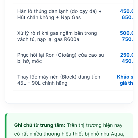
Hàn lỗ thủng dàn lạnh (do cạy đá) +
450.00
Hút chân không + Nạp Gas
650.0
Xử lý rò rỉ khí gas ngầm bên trong
500.00
vách tủ, nạp lại gas R600a
750.0
Phục hồi lại Ron (Gioăng) cửa cao su
250.00
bị hở, mốc
450.0
Thay lốc máy nén (Block) dung tích
Khảo sát
45L – 90L chính hãng
giá thự
Ghi chú từ trung tâm:
Trên thị trường hiện nay
có rất nhiều thương hiệu thiết bị nhỏ như Aqua,