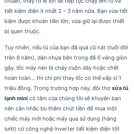
chuẩn, thay rơ le xịn sẽ tiếp tục chạy êm ru và
tiết kiệm điện ít nhất 2 – 3 năm nữa. Bạn vừa tiết
kiệm được khoản tiền lớn, vừa giữ lại được thiết
bị quen thuộc.
Tuy nhiên, nếu tủ của bạn đã quá cũ nát (tuổi đời
trên 8 năm), dàn nhựa bên trong đã ố vàng giòn
gãy, lốc máy nén bị cháy cuộn dây hoặc chết
hoàn toàn… thì chi phí thay lốc có thể xấp xỉ 1
triệu đồng. Trong trường hợp này, đội thợ
sửa tủ
lạnh mini
có tâm của chúng tôi sẽ khuyên bạn
nên cân nhắc bù thêm chút tiền để mua một
chiếc máy mới hoặc máy qua sử dụng (hàng
lướt) có công nghệ Inverter tiết kiệm điện tốt