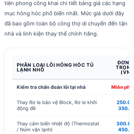
tiên phong công khai chi tiết bảng giá các hạng
mục hỏng hóc phổ biến nhất. Mức giá dưới đây
đã bao gồm toàn bộ công thợ di chuyển đến tận
nhà và linh kiện thay thế chính hãng.
ĐƠN G
PHÂN LOẠI LỖI HỎNG HÓC TỦ
TRỌN 
LẠNH NHỎ
(VNĐ
Kiểm tra chẩn đoán lỗi tại nhà
Miễn phí
Thay Rơ le bảo vệ Block, Rơ le khởi
250.00
động đề
350.0
Thay cảm biến nhiệt độ (Thermostat
300.00
/ Núm vặn lạnh)
450.0