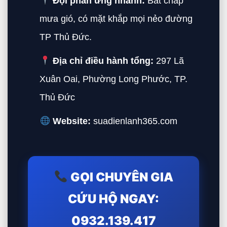
Đội phản ứng nhanh:
Bất chấp
mưa gió, có mặt khắp mọi nẻo đường
TP Thủ Đức.
Địa chỉ điều hành tổng:
297 Lã
Xuân Oai, Phường Long Phước, TP.
Thủ Đức
Website:
suadienlanh365.com
GỌI CHUYÊN GIA
CỨU HỘ NGAY:
0932.139.417