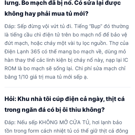
lưng. Bo mạch đã bị nổ. Có sửa lại được
không hay phải mua tủ mới?
Đáp: Sếp đừng vội vứt tủ đi. Tiếng “Bụp” đó thường
là tiếng cầu chì điện tử trên bo mạch nổ để bảo vệ
đứt mạch, hoặc cháy một vài tụ lọc nguồn. Thợ của
Điện Lạnh 365 có thể mang bo mạch về, dùng mỏ
hàn thay thế các linh kiện bị cháy nổ này, nạp lại IC
ROM là bo mạch sẽ sống lại. Chi phí sửa mạch chỉ
bằng 1/10 giá trị mua tủ mới sếp ạ.
Hỏi: Khu nhà tôi cúp điện cả ngày, thịt cá
trong ngăn đá có bị ôi thiu không?
Đáp: Nếu sếp KHÔNG MỞ CỬA TỦ, hơi lạnh bảo
tồn trong form cách nhiệt tủ có thể giữ thịt cá đông