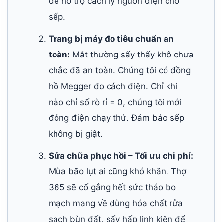
để hỗ trợ cách ly nguồn điện cho
sếp.
Trang bị máy đo tiêu chuẩn an
toàn:
Mắt thường sấy thấy khô chưa
chắc đã an toàn. Chúng tôi có đồng
hồ Megger đo cách điện. Chỉ khi
nào chỉ số rò rỉ = 0, chúng tôi mới
đóng điện chạy thử. Đảm bảo sếp
không bị giật.
Sửa chữa phục hồi – Tối ưu chi phí:
Mùa bão lụt ai cũng khó khăn. Thợ
365 sẽ cố gắng hết sức tháo bo
mạch mang về dùng hóa chất rửa
sạch bùn đất, sấy hấp linh kiện để