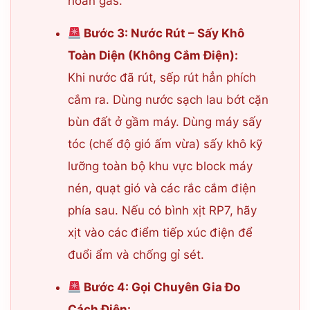
hoàn gas.
Bước 3: Nước Rút – Sấy Khô
Toàn Diện (Không Cắm Điện):
Khi nước đã rút, sếp rút hẳn phích
cắm ra. Dùng nước sạch lau bớt cặn
bùn đất ở gầm máy. Dùng máy sấy
tóc (chế độ gió ấm vừa) sấy khô kỹ
lưỡng toàn bộ khu vực block máy
nén, quạt gió và các rắc cắm điện
phía sau. Nếu có bình xịt RP7, hãy
xịt vào các điểm tiếp xúc điện để
đuổi ẩm và chống gỉ sét.
Bước 4: Gọi Chuyên Gia Đo
Cách Điện: