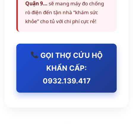
Quận 9…
sẽ mang máy đo chống
rò điện đến tận nhà “khám sức
khỏe” cho tủ với chi phí cực rẻ!
GỌI THỢ CỨU HỘ
KHẨN CẤP:
0932.139.417