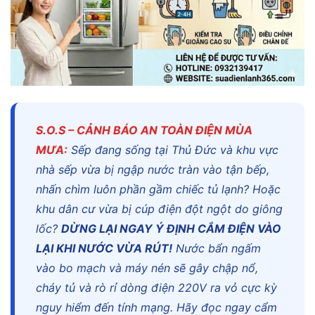
S.O.S – CẢNH BÁO AN TOÀN ĐIỆN MÙA
MƯA:
Sếp đang sống tại Thủ Đức và khu vực
nhà sếp vừa bị ngập nước tràn vào tận bếp,
nhấn chìm luôn phần gầm chiếc tủ lạnh? Hoặc
khu dân cư vừa bị cúp điện đột ngột do giông
lốc?
DỪNG LẠI NGAY Ý ĐỊNH CẮM ĐIỆN VÀO
LẠI KHI NƯỚC VỪA RÚT!
Nước bẩn ngấm
vào bo mạch và máy nén sẽ gây chập nổ,
cháy tủ và rò rỉ dòng điện 220V ra vỏ cực kỳ
nguy hiểm đến tính mạng. Hãy đọc ngay cẩm