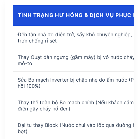
TÌNH TRẠNG HƯ HỎNG & DỊCH VỤ PHỤC H
Đến tận nhà đo điện trở, sấy khô chuyên nghiệp, bô
trơn chống rỉ sét
Thay Quạt dàn ngưng (gầm máy) bị vô nước cháy
mô-tơ
Sửa Bo mạch Inverter bị chập nhẹ do ẩm nước (Ph
hồi 100%)
Thay thế toàn bộ Bo mạch chính (Nếu khách cắm
điện gây cháy nổ đen)
Đại tu thay Block (Nước chui vào lốc qua đường hú
bọt)