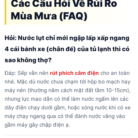
Các Câu Hỏi Về Rủi Ro
Mùa Mưa (FAQ)
Hỏi: Nước lụt chỉ mới ngập lấp xấp ngang
4 cái bánh xe (chân đế) của tủ lạnh thì có
sao không thợ?
Đáp: Sếp vẫn nên
rút phích cắm điện
cho an toàn
nhé. Mặc dù nước chưa chạm tới hộp bo mạch hay
máy nén (thường nằm cách mặt đất tầm 10-15cm),
nhưng lực mao dẫn có thể làm nước ngấm lên các
dây điện chạy dưới gầm, hoặc sóng nước khi có xe
máy chạy ngang qua có thể đánh nước văng vào
gầm máy gây chập điện ạ.