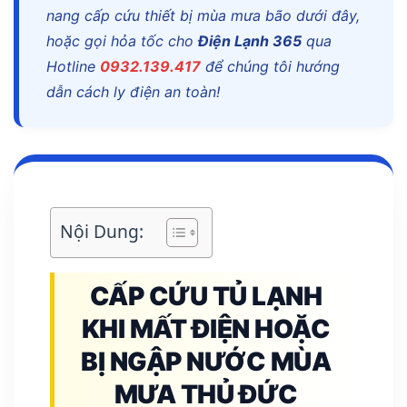
nang cấp cứu thiết bị mùa mưa bão dưới đây,
hoặc gọi hỏa tốc cho
Điện Lạnh 365
qua
Hotline
0932.139.417
để chúng tôi hướng
dẫn cách ly điện an toàn!
Nội Dung:
CẤP CỨU TỦ LẠNH
KHI MẤT ĐIỆN HOẶC
BỊ NGẬP NƯỚC MÙA
MƯA THỦ ĐỨC