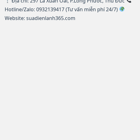
Địa chỉ: 297 Lã Xuân Oai, P.Long Phước, Thủ Đức
Hotline/Zalo: 0932139417 (Tư vấn miễn phí 24/7)
Website: suadienlanh365.com