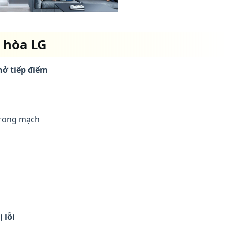
u hòa LG
 hở tiếp điểm
trong mạch
 lỗi