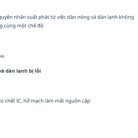
 nguyên nhân suất phát từ việc dàn nóng và dàn lạnh không
ng cùng một chế độ
òa.
à dàn lạnh bị lỗi
do chết IC, hở mạch làm mất nguồn cấp