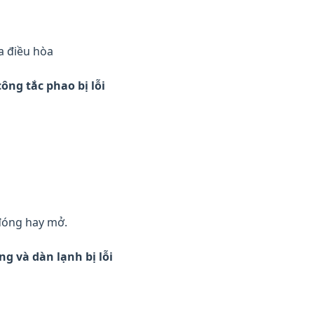
ủa điều hòa
ông tắc phao bị lỗi
 đóng hay mở.
ng và dàn lạnh bị lỗi