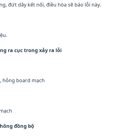
g, đứt dây kết nối, điều hòa sẽ báo lỗi này.
ệu.
ng ra cục trong xảy ra lỗi
ư, hỏng board mạch
 mạch
 không đồng bộ