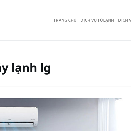
TRANG CHỦ
DỊCH VỤ TỦ LẠNH
DỊCH 
y lạnh lg